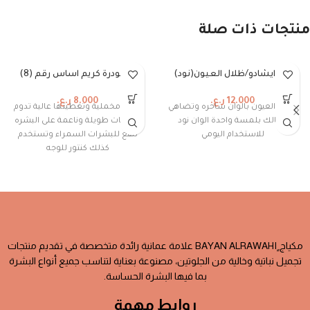
منتجات ذات صلة
BA -ايشادو/ظلال العيون(نود)
BA بودرة كريم اساس رقم (8)
12.000
ر.ع.
8.000
ر.ع.
ظلال العيون بالوان ساحره وتضاهي
بودرة مخملية وتغطيتها عالية تدوم
جمالك بلمسة واحدة الوان نود
لساعات طويلة وناعمة على البشره
للاستخدام اليومي
تنفع للبشرات السمراء وتستخدم
كذلك كنتور للوجه
مكياج ٍBAYAN ALRAWAHI علامة عمانية رائدة متخصصة في تقديم منتجات
تجميل نباتية وخالية من الجلوتين، مصنوعة بعناية لتناسب جميع أنواع البشرة
بما فيها البشرة الحساسة.
روابط مهمة