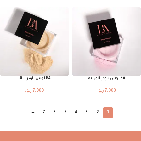
BA لوس باودر الورديه
BA لوس باودر بنانا
7.000
ر.ع.
7.000
ر.ع.
→
7
6
5
4
3
2
1