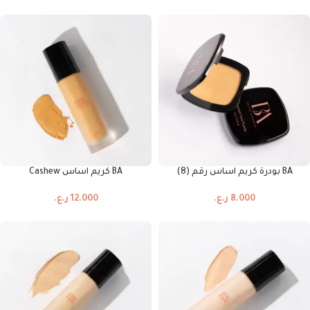
BA بودرة كريم اساس رقم (8)
BA كريم اساس Cashew
8.000
ر.ع.
12.000
ر.ع.