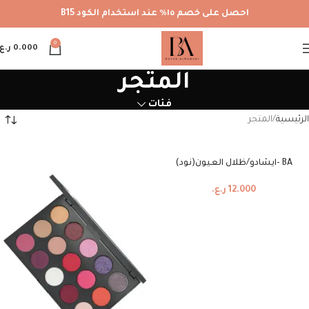
احصل على خصم ١٥٪ عند استخدام الكود B15
0
0.000
ر.ع.
المتجر
فئات
الرئيسية
المتجر
BA -ايشادو/ظلال العيون(نود)
12.000
ر.ع.